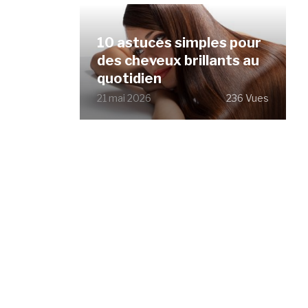
10 astuces simples pour
des cheveux brillants au
quotidien
21 mai 2026
236 Vues