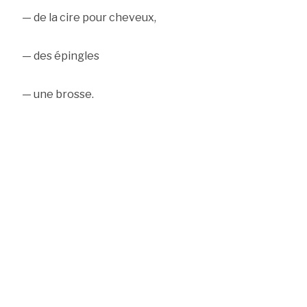
— de la cire pour cheveux,
— des épingles
— une brosse.