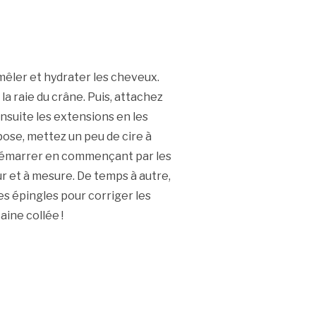
êler et hydrater les cheveux.
la raie du crâne. Puis, attachez
ensuite les extensions en les
pose, mettez un peu de cire à
s démarrer en commençant par les
r et à mesure. De temps à autre,
 des épingles pour corriger les
aine collée !