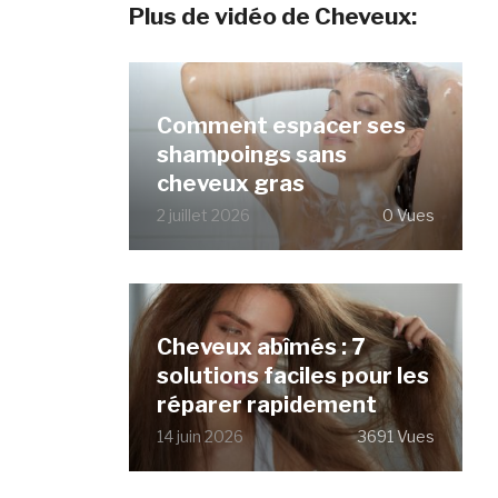
Plus de vidéo de Cheveux:
Comment espacer ses
shampoings sans
cheveux gras
2 juillet 2026
0 Vues
Cheveux abîmés : 7
solutions faciles pour les
réparer rapidement
14 juin 2026
3691 Vues