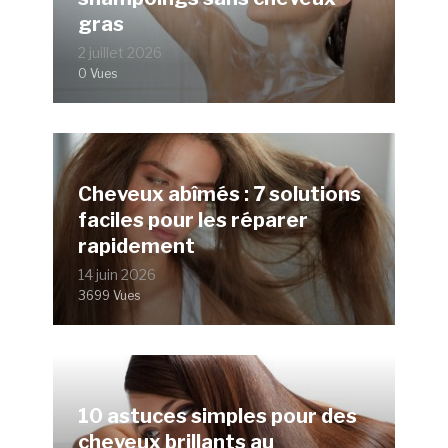
gras
2 juillet 2026
0 Vues
Cheveux abîmés : 7 solutions
faciles pour les réparer
rapidement
14 juin 2026
3699 Vues
10 astuces simples pour des
cheveux brillants au