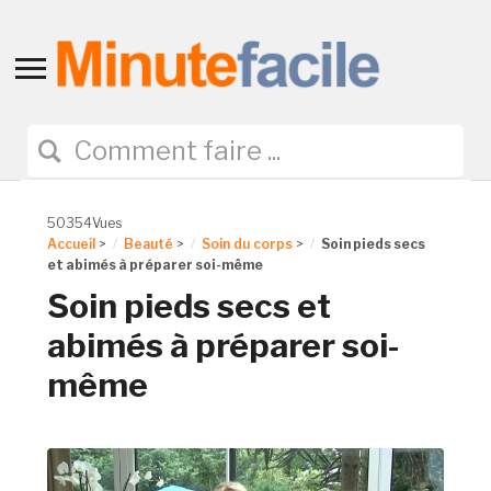
Toggle
sidebar
&
navigation
50354Vues
Accueil
>
Beauté
>
Soin du corps
>
Soin pieds secs
et abimés à préparer soi-même
Soin pieds secs et
abimés à préparer soi-
même