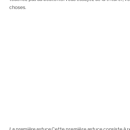
choses.
La première astuce
Cette première astuce consiste à r