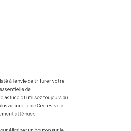
sté à l’envie de triturer votre
 essentielle de
 astuce et utilisez toujours du
plus aucune plaie.Certes, vous
rgement atténuée.
ur éliminer un bouton sur le