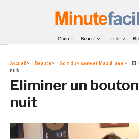
Déco
Beauté
Loisirs
Re
Accueil
>
Beauté
>
Soin du visage et Maquillage
>
El
nuit
Eliminer un bouton
nuit