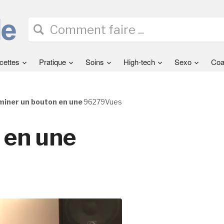
cettes
Pratique
Soins
High-tech
Sexo
Coa
iminer un bouton en une
96279Vues
 en une