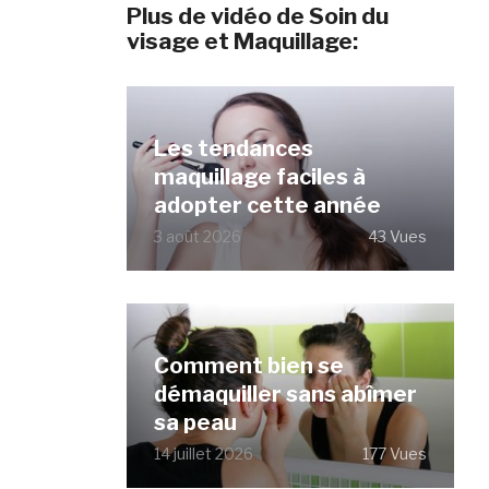
Plus de vidéo de Soin du
visage et Maquillage:
Les tendances
maquillage faciles à
adopter cette année
3 août 2026
43 Vues
Comment bien se
démaquiller sans abîmer
sa peau
14 juillet 2026
177 Vues