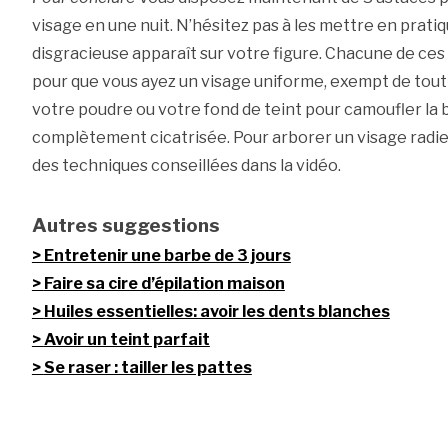
visage en une nuit. N’hésitez pas à les mettre en prati
disgracieuse apparaît sur votre figure. Chacune de ce
pour que vous ayez un visage uniforme, exempt de tout 
votre poudre ou votre fond de teint pour camoufler la bl
complètement cicatrisée. Pour arborer un visage radieu
des techniques conseillées dans la vidéo.
Autres suggestions
Entretenir une barbe de 3 jours
Faire sa cire d’épilation maison
Huiles essentielles: avoir les dents blanches
Avoir un teint parfait
Se raser : tailler les pattes