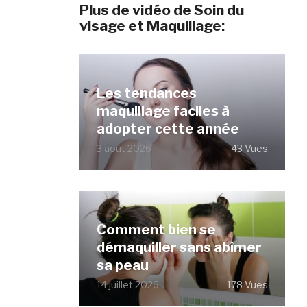
Plus de vidéo de Soin du
visage et Maquillage:
Les tendances
maquillage faciles à
adopter cette année
3 août 2026
43 Vues
Comment bien se
démaquiller sans abîmer
sa peau
14 juillet 2026
178 Vues