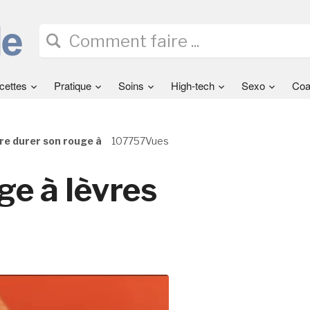
cettes
Pratique
Soins
High-tech
Sexo
Coa
re durer son rouge à
107757Vues
ge à lèvres