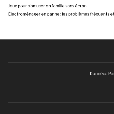
Jeux pour s’amuser en famille sans écran
Électroménager en panne : les problèmes fréquents et 
Données Pe