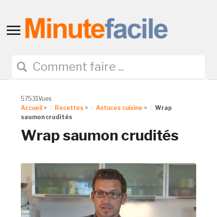
Toggle
sidebar
&
navigation
57531Vues
Accueil
>
Recettes
>
Astuces cuisine
>
Wrap
saumon crudités
Wrap saumon crudités