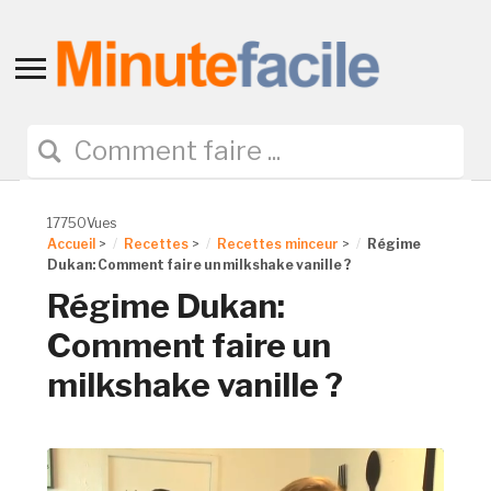
Toggle
sidebar
&
navigation
17750Vues
Accueil
>
Recettes
>
Recettes minceur
>
Régime
Dukan: Comment faire un milkshake vanille ?
Régime Dukan:
Comment faire un
milkshake vanille ?