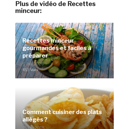
Plus de vidéo de Recettes
minceur:
Recettes minceur
gourmandes et faciles à
préparer
5 mai 2026
453 Vues
Comment cuisiner des plats
allégés ?
15 juin 2018