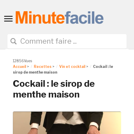
Toggle
sidebar
&
navigation
12856Vues
Accueil
>
Recettes
>
Vin et cocktail
>
Cockail : le
sirop de menthe maison
Cockail : le sirop de
menthe maison