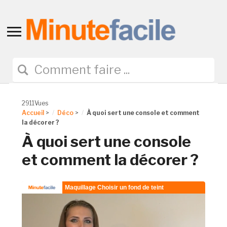
Toggle
sidebar
&
navigation
2911Vues
Accueil
>
Déco
>
À quoi sert une console et comment
la décorer ?
À quoi sert une console
et comment la décorer ?