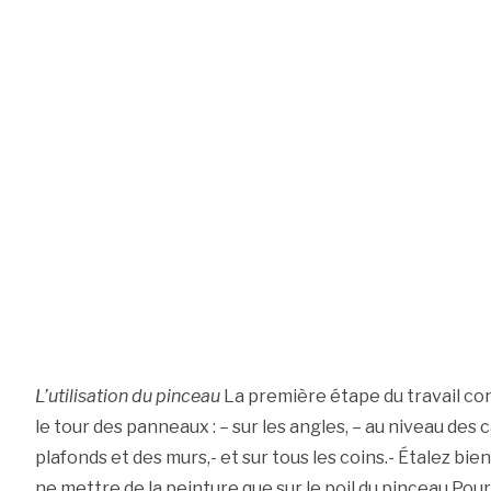
L’utilisation du pinceau
La première étape du travail co
le tour des panneaux : – sur les angles, – au niveau des 
plafonds et des murs,- et sur tous les coins.- Étalez bien
ne mettre de la peinture que sur le poil du pinceau.Pour 