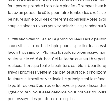
faut pas en prendre trop, ni en pincée.- Trempez bien l
tapez un peu sur le côté pour faire tomber les excès de
peinture sur le tour des différents appareils.Après avo
coup de pinceau, vous pouvez peindre les grandes surfa
L’utilisation des rouleaux
Le grand rouleau sert à peindr
accessibles.La patte de lapin pour les parties inaccessi
façon très simple :- Plongez le rouleau progressivement
rouler sur le côté du bac. Cette technique sert à repartir
rouleau.- Lorsque toute la peinture est bien répartie, ap
travail progressivement par petite surface, à l’horizont
toujours le travail en verticale.Le principe est le mêm
le petit rouleau.D’autres astucesVous pouvez lisser d’un
ligne droite.Si vous êtes débordé, vous pouvez toujours
pour essuyer les peintures en surplus.