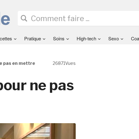
cettes
Pratique
Soins
High-tech
Sexo
Coa
ne pas en mettre
26871Vues
pour ne pas