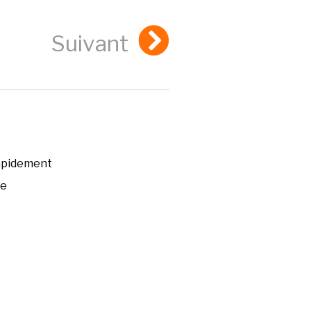
Suivant
rapidement
ée