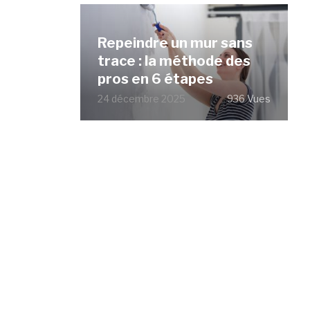
Repeindre un mur sans
trace : la méthode des
pros en 6 étapes
24 décembre 2025
936 Vues