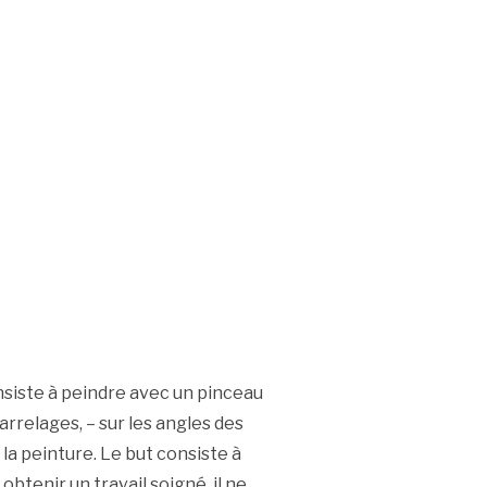
nsiste à peindre avec un pinceau
carrelages, – sur les angles des
 la peinture. Le but consiste à
obtenir un travail soigné, il ne