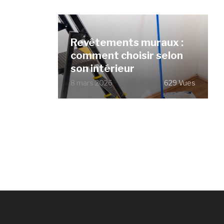
Revêtements muraux :
comment choisir selon
son intérieur
8 mars 2026
629 Vues