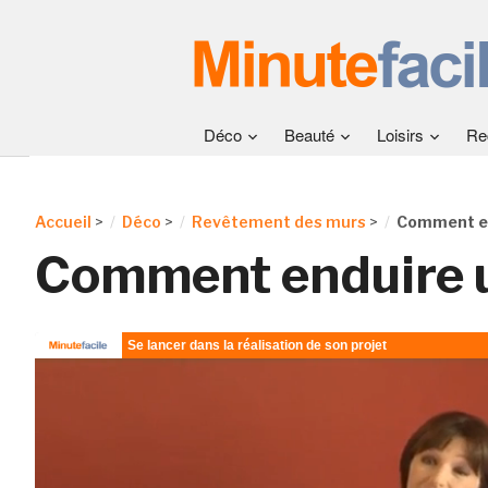
Déco
Beauté
Loisirs
Re
Accueil
>
Déco
>
Revêtement des murs
>
Comment en
Comment enduire 