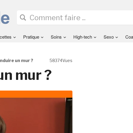
cettes
Pratique
Soins
High-tech
Sexo
Coa
duire un mur ?
58374Vues
un mur ?