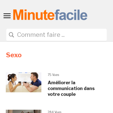
Toggle
sidebar
&
navigation
Sexo
75 Vues
Améliorer la
communication dans
votre couple
284 Vues