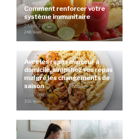
Comment renforcer votre
système immunitaire
24 juin 2026
248 Vues
Avec les repas minceur à
domicile, simplifiez vos repas
malgré les changements de
saison
11 juin 2026
336 Vues