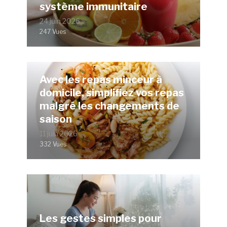
système immunitaire
24 juin 2026
247 Vues
Avec les repas minceur à
domicile, simplifiez vos repas
malgré les changements de
saison
11 juin 2026
332 Vues
Les gestes simples pour