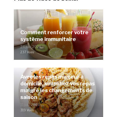
Comment renforcer votre
système immunitaire
24 juin 2026
237 Vues
Avec les repas minceur à
domicile, simplifiez vos repas
malgré les changements de
saison
11 juin 2026
319 Vues