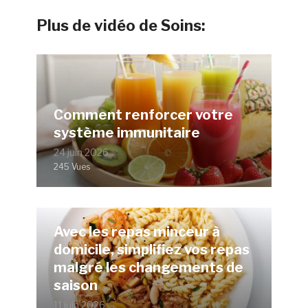
Plus de vidéo de Soins:
Comment renforcer votre
système immunitaire
24 juin 2026
245 Vues
Avec les repas minceur à
domicile, simplifiez vos repas
malgré les changements de
saison
11 juin 2026