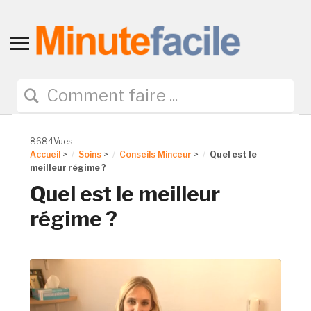
Toggle
sidebar
&
navigation
8684Vues
Accueil
>
Soins
>
Conseils Minceur
>
Quel est le
meilleur régime ?
Quel est le meilleur
régime ?