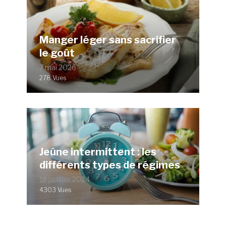
Manger léger sans sacrifier
le goût
7 mai 2026
278 Vues
Jeûne intermittent : les
différents types de régimes
18 janvier 2024
4303 Vues