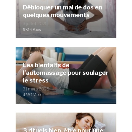
Débloquer un mal de dos en
quelques mouvements
3 juillet 2025
9816 Vues
Les bienfaits de
l’automassage pour soulager
le stress
31 mars 2025
4382 Vues
3 rituels bien-être pour une