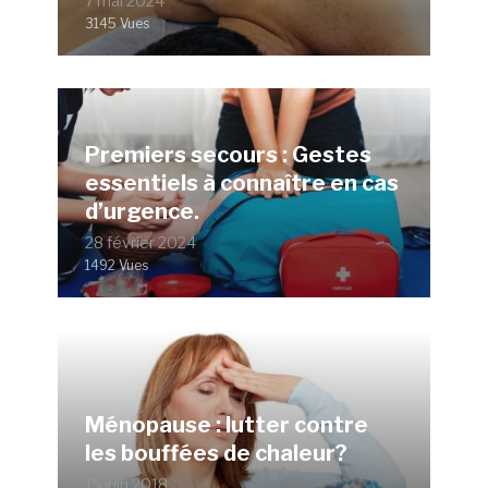
7 mai 2024
3145 Vues
Premiers secours : Gestes
essentiels à connaître en cas
d’urgence.
28 février 2024
1492 Vues
Ménopause : lutter contre
les bouffées de chaleur?
15 juin 2018