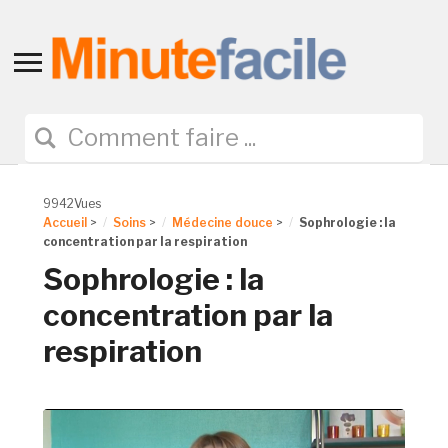
Toggle
sidebar
&
navigation
9942Vues
Accueil
>
Soins
>
Médecine douce
>
Sophrologie : la
concentration par la respiration
Sophrologie : la
concentration par la
respiration