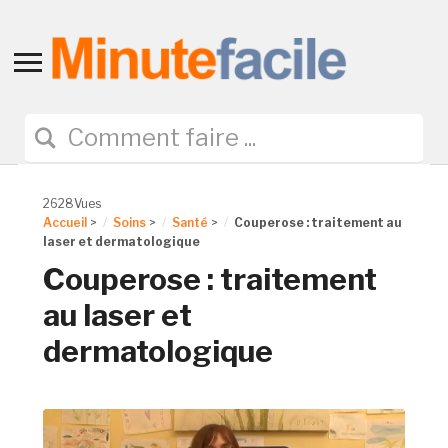
Toggle
sidebar
&
navigation
2628Vues
Accueil
>
Soins
>
Santé
>
Couperose : traitement au
laser et dermatologique
Couperose : traitement
au laser et
dermatologique