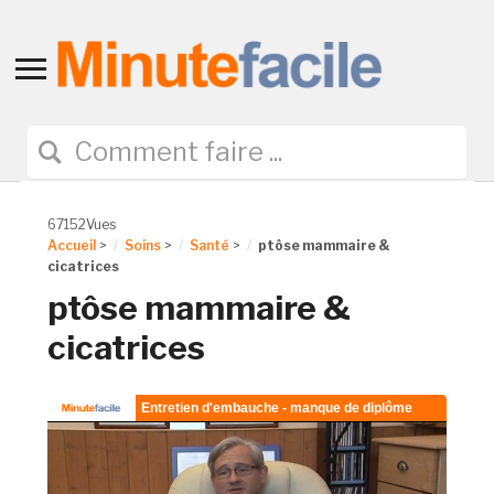
Toggle
sidebar
&
navigation
67152Vues
Accueil
>
Soins
>
Santé
>
ptôse mammaire &
cicatrices
ptôse mammaire &
cicatrices