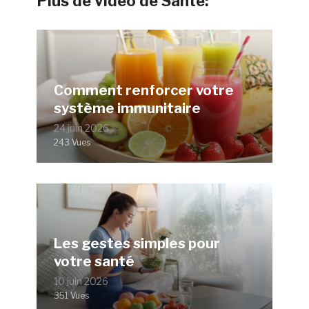
Plus de vidéo de Santé:
Comment renforcer votre
système immunitaire
24 juin 2026
243 Vues
Les gestes simples pour
votre santé
10 juin 2026
351 Vues