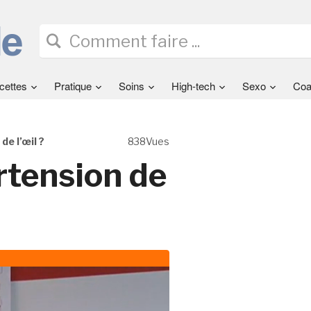
cettes
Pratique
Soins
High-tech
Sexo
Coa
de l’œil ?
838Vues
rtension de