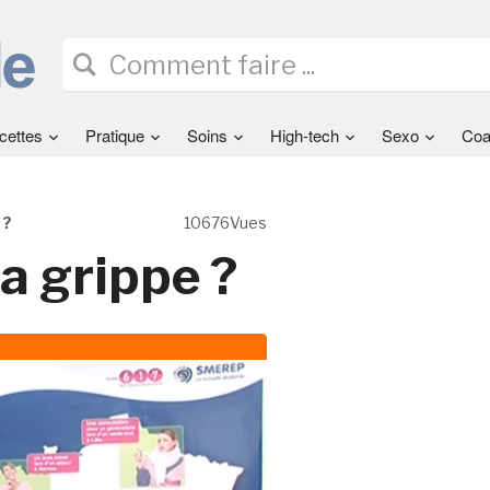
cettes
Pratique
Soins
High-tech
Sexo
Coa
 ?
10676Vues
a grippe ?