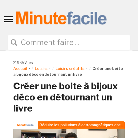
Toggle
sidebar
&
navigation
21965Vues
Accueil
>
Loisirs
>
Loisirs créatifs
>
Créer une boite
à bijoux déco en détournant un livre
Créer une boite à bijoux
déco en détournant un
livre