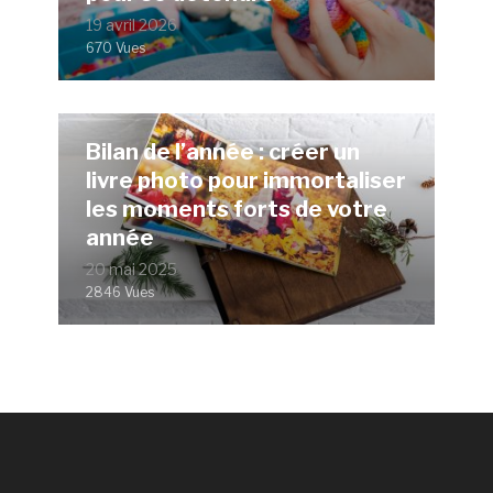
19 avril 2026
670 Vues
Bilan de l’année : créer un
livre photo pour immortaliser
les moments forts de votre
année
20 mai 2025
2846 Vues