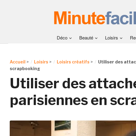
Déco
Beauté
Loisirs
Re
Accueil
>
Loisirs
>
Loisirs créatifs
>
Utiliser des atta
scrapbooking
Utiliser des attach
parisiennes en sc