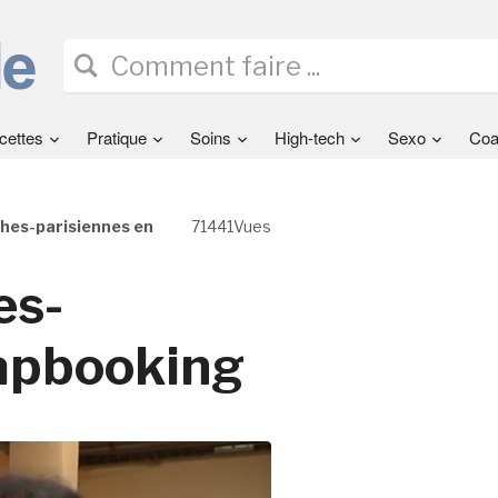
cettes
Pratique
Soins
High-tech
Sexo
Coa
ches-parisiennes en
71441Vues
es-
rapbooking