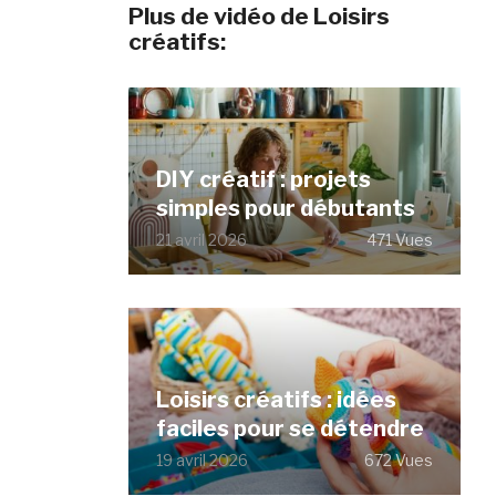
Plus de vidéo de Loisirs
créatifs:
DIY créatif : projets
simples pour débutants
21 avril 2026
471 Vues
Loisirs créatifs : idées
faciles pour se détendre
19 avril 2026
672 Vues