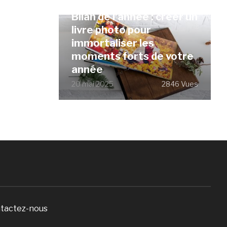
Bilan de l’année : créer un
livre photo pour
immortaliser les
moments forts de votre
année
20 mai 2025
2846 Vues
tactez-nous