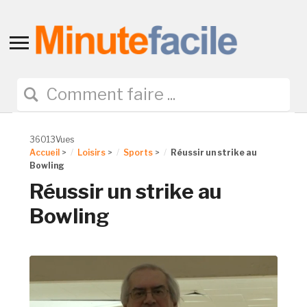
Toggle
sidebar
&
navigation
36013Vues
Accueil
>
Loisirs
>
Sports
>
Réussir un strike au
Bowling
Réussir un strike au
Bowling