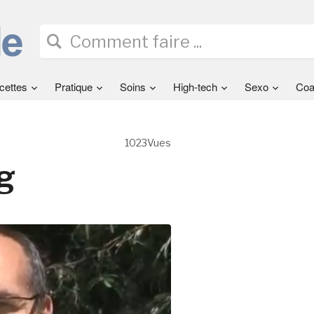
cettes
Pratique
Soins
High-tech
Sexo
Coa
1023Vues
g