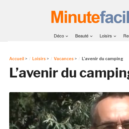
Déco
Beauté
Loisirs
Re
Accueil
>
Loisirs
>
Vacances
>
L’avenir du camping
L’avenir du campin