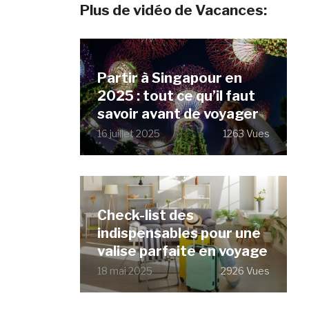
Plus de vidéo de Vacances:
Partir à Singapour en
2025 : tout ce qu’il faut
savoir avant de voyager
16 juillet 2025
1263 Vues
Check-list des
indispensables pour une
valise parfaite en voyage
18 mai 2025
2926 Vues