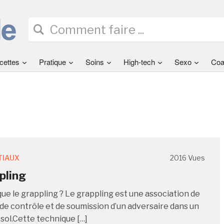
cettes
Pratique
Soins
High-tech
Sexo
Coa
TIAUX
2016 Vues
pling
que le grappling ? Le grappling est une association de
de contrôle et de soumission d’un adversaire dans un
sol.Cette technique […]