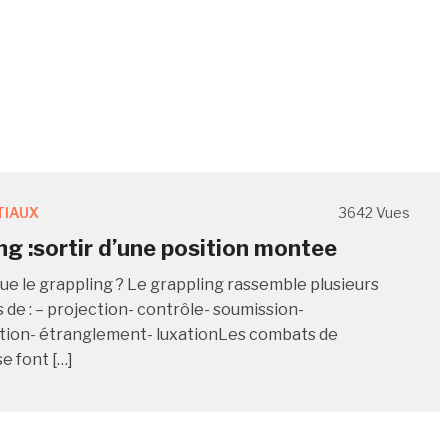
TIAUX
3642 Vues
ng :sortir d’une position montee
que le grappling ? Le grappling rassemble plusieurs
 de : – projection- contrôle- soumission-
tion- étranglement- luxationLes combats de
e font […]