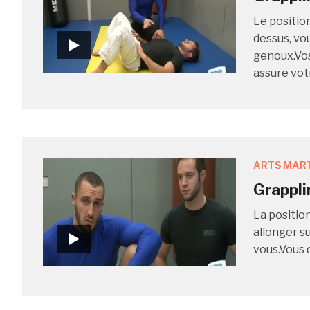
Le positio
dessus, vo
genoux.Vos
assure vot
ARTS MAR
Grappli
La positio
allonger s
vous.Vous 