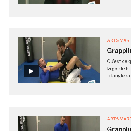
ARTS MAR
Grappli
Qu’est ce q
la garde f
triangle en
ARTS MAR
Grappli