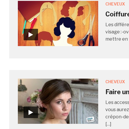
CHEVEUX
Coiffur
Les différ
visage :-ov
mettre en v
CHEVEUX
Faire u
Les accesso
vous aurez
crépon-des
[…]