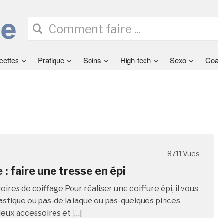
cettes
Pratique
Soins
High-tech
Sexo
Coa
8711 Vues
 : faire une tresse en épi
ires de coiffage Pour réaliser une coiffure épi, il vous
lastique ou pas-de la laque ou pas-quelques pinces
eux accessoires et […]