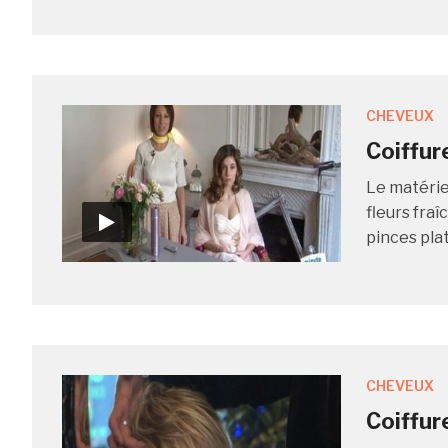
CHEVEUX
Coiffure
Le matérie
fleurs fraî
pinces pla
CHEVEUX
Coiffur