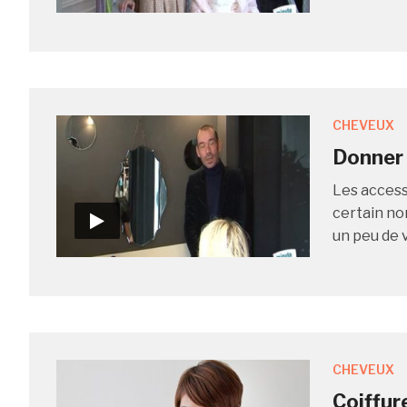
CHEVEUX
Donner 
Les access
certain no
un peu de 
CHEVEUX
Coiffur