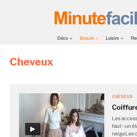
Déco
Beauté
Loisirs
Re
Cheveux
CHEVEUX
Coiffure
Les accesso
faut :-un é
neigeLes d