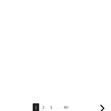
1
2
3
…
40