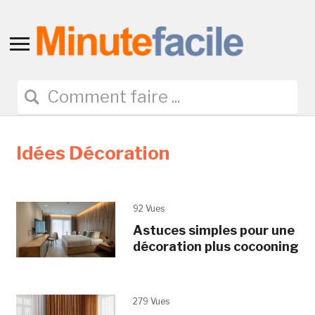
Toggle
sidebar
&
navigation
Idées Décoration
92 Vues
Astuces simples pour une
décoration plus cocooning
279 Vues