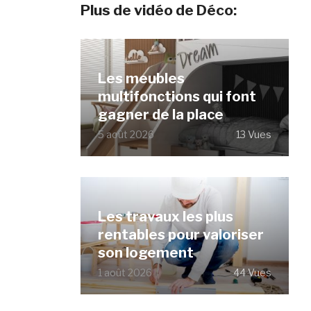
Plus de vidéo de Déco:
Les meubles
multifonctions qui font
gagner de la place
5 août 2026
13 Vues
Les travaux les plus
rentables pour valoriser
son logement
1 août 2026
44 Vues