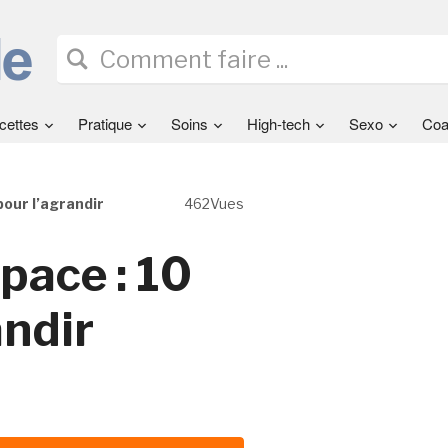
cettes
Pratique
Soins
High-tech
Sexo
Coa
pour l’agrandir
462Vues
pace : 10
andir