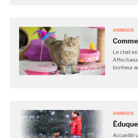
ANIMAUX
Comment
Le chat es
Affectueux
bonheur au 
ANIMAUX
Éduquer
Accueillir