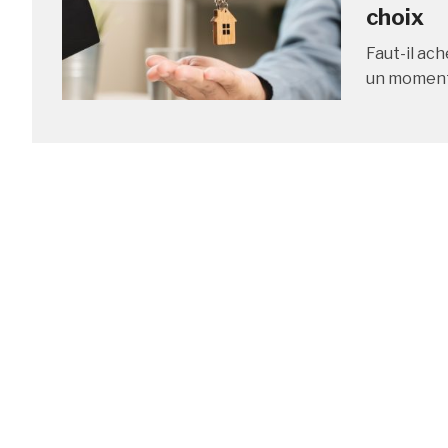
choix
Faut-il ac
un moment c