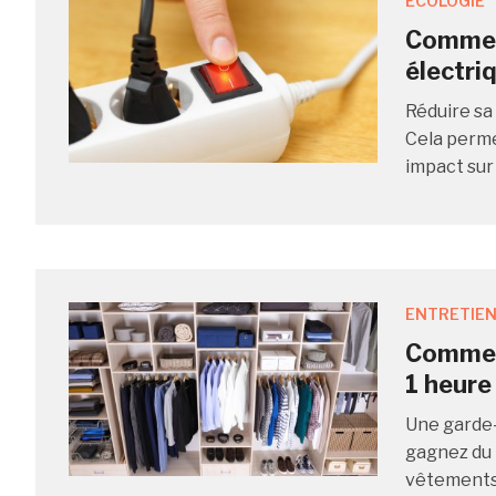
ECOLOGIE
Commen
électri
Réduire sa
Cela perme
impact sur
ENTRETIEN
Comment
1 heure
Une garde-
gagnez du 
vêtements e