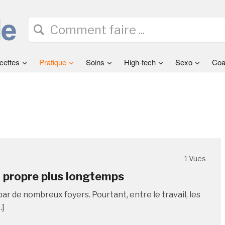
cettes
Pratique
Soins
High-tech
Sexo
Coa
1 Vues
 propre plus longtemps
r de nombreux foyers. Pourtant, entre le travail, les
…]