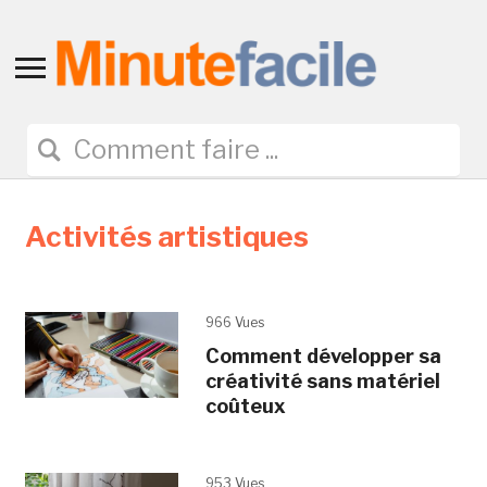
Toggle
sidebar
&
navigation
Activités artistiques
966 Vues
Comment développer sa
créativité sans matériel
coûteux
953 Vues