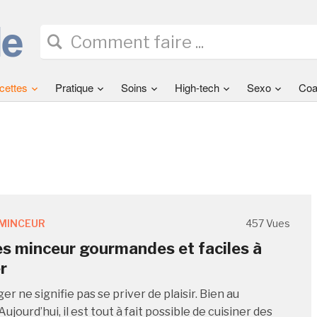
cettes
Pratique
Soins
High-tech
Sexo
Coa
MINCEUR
457 Vues
s minceur gourmandes et faciles à
r
r ne signifie pas se priver de plaisir. Bien au
Aujourd’hui, il est tout à fait possible de cuisiner des