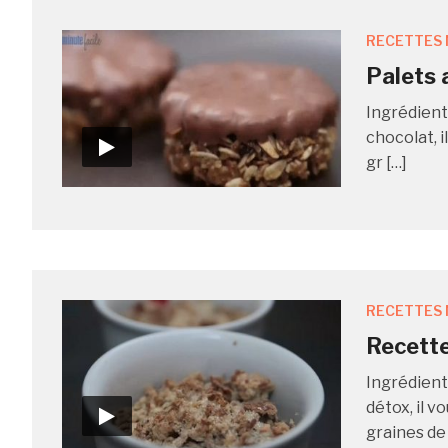
RECETTES 
Palets 
Ingrédient
chocolat, i
gr […]
RECETTES 
Recette
Ingrédient
détox, il v
graines de 