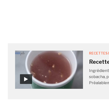
RECETTES 
Recett
Ingrédient
sobacha, p
Préalableme