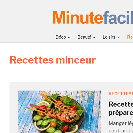
Déco
Beauté
Loisirs
Re
Recettes minceur
RECETTES 
Recette
prépare
Manger lége
contraire. 