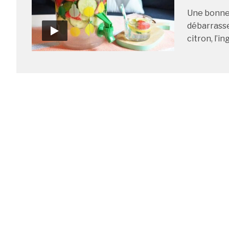
Une bonne 
débarrasse
citron, l’i