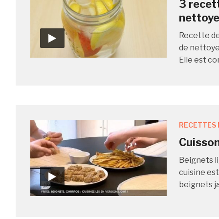
3 recet
nettoye
Recette de
de nettoye
Elle est c
RECETTES 
Cuisson 
Beignets li
cuisine es
beignets j