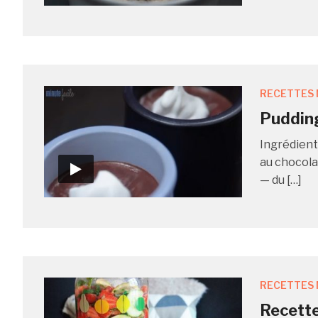
RECETTES 
Pudding
Ingrédient
au chocolat
— du […]
RECETTES 
Recette