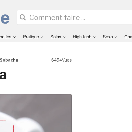
cettes
Pratique
Soins
High-tech
Sexo
Coa
 Sobacha
6454Vues
a