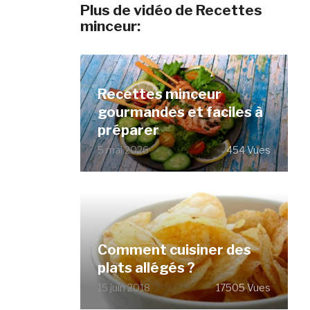
Plus de vidéo de Recettes
minceur:
Recettes minceur
gourmandes et faciles à
préparer
5 mai 2026
454 Vues
Comment cuisiner des
plats allégés ?
15 juin 2018
17505 Vues