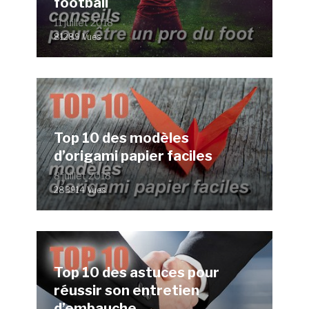
football
11 juillet 2018
81289 Vues
Top 10 des modèles
d’origami papier faciles
8 juillet 2018
283914 Vues
Top 10 des astuces pour
réussir son entretien
d’embauche