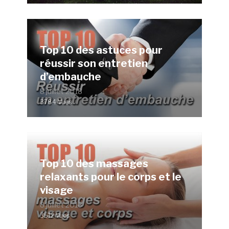
Top 10 des astuces pour
réussir son entretien
d’embauche
8 juillet 2018
3784 Vues
Top 10 des massages
relaxants pour le corps et le
visage
8 juillet 2018
3512 Vues