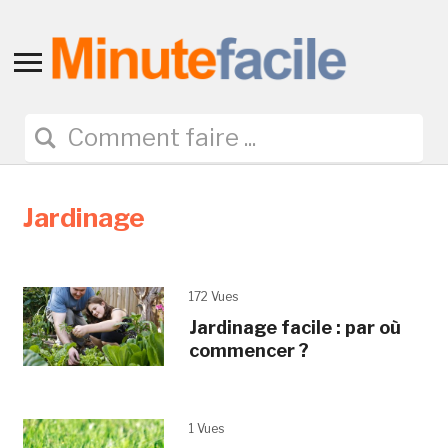
Toggle
sidebar
&
navigation
Jardinage
172 Vues
Jardinage facile : par où
commencer ?
1 Vues