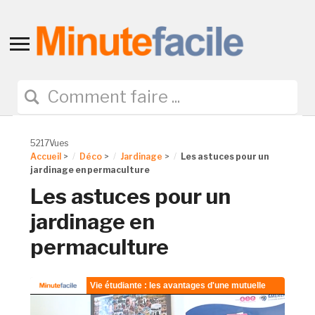
Toggle
sidebar
&
navigation
5217Vues
Accueil
>
Déco
>
Jardinage
>
Les astuces pour un
jardinage en permaculture
Les astuces pour un
jardinage en
permaculture