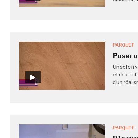
PARQUET
Poser u
Un sol en 
et de confo
d’un réalis
PARQUET