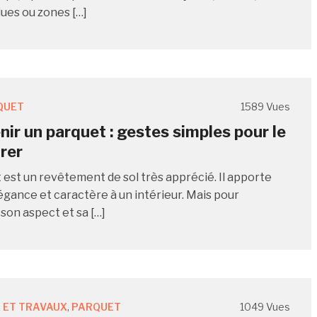
ues ou zones […]
QUET
1589 Vues
nir un parquet : gestes simples pour le
urer
 est un revêtement de sol très apprécié. Il apporte
légance et caractère à un intérieur. Mais pour
son aspect et sa […]
 ET TRAVAUX
,
PARQUET
1049 Vues