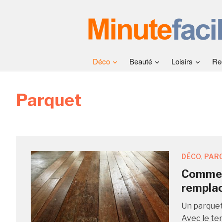
Déco
Beauté
Loisirs
Re
Parquet
DÉCO
,
PAR
Comment
rempla
Un parquet
Avec le te