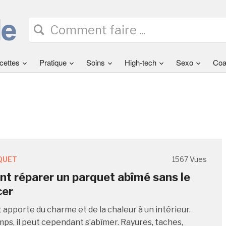
cettes
Pratique
Soins
High-tech
Sexo
Coa
QUET
1567 Vues
 réparer un parquet abîmé sans le
cer
 apporte du charme et de la chaleur à un intérieur.
mps, il peut cependant s’abîmer. Rayures, taches,