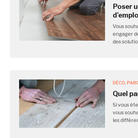
Poser u
d’emplo
Vous souha
engager de
des solutio
DÉCO
,
PAR
Quel pa
Si vous êt
vous souha
les différ