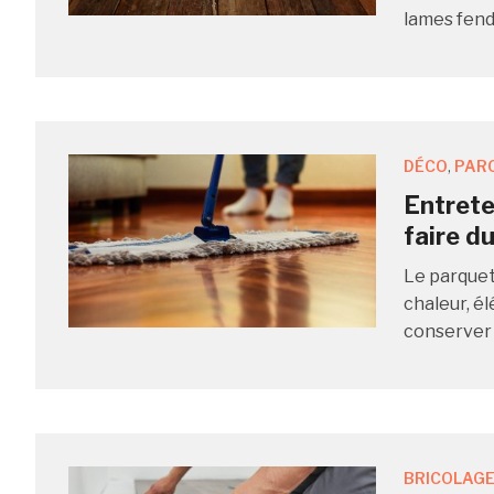
lames fend
DÉCO
,
PAR
Entrete
faire d
Le parquet
chaleur, é
conserver 
BRICOLAGE