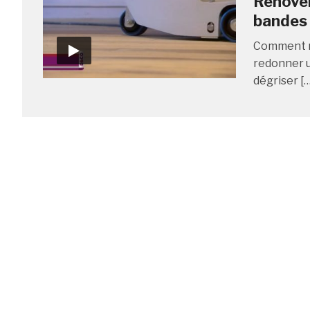
Rénover
bandes
Comment ré
redonner u
dégriser […