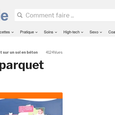
cettes
Pratique
Soins
High-tech
Sexo
Coa
t sur un sol en béton
4124Vues
 parquet