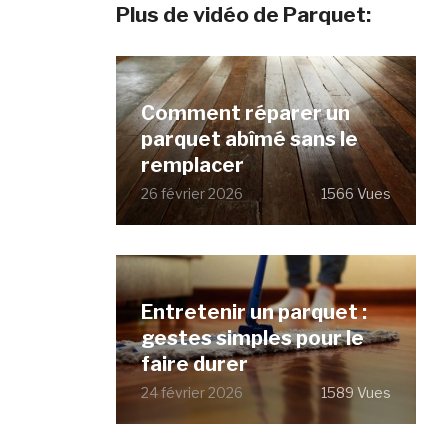
Plus de vidéo de Parquet:
Comment réparer un
parquet abîmé sans le
remplacer
26 février 2026
1566 Vues
Entretenir un parquet :
gestes simples pour le
faire durer
24 février 2026
1589 Vues