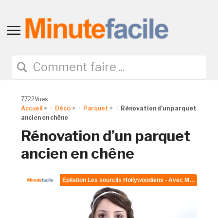
Toggle
sidebar
&
navigation
7722Vues
Accueil
>
Déco
>
Parquet
>
Rénovation d’un parquet
ancien en chêne
Rénovation d’un parquet
ancien en chêne