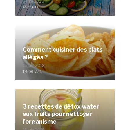
5 mai 2026
457 Vues
Comment cuisiner des plats
allégés ?
15 juin 2018
17506 Vues
3 recettes de détox water
aux fruits pour nettoyer
l’organisme
15 juin 2018