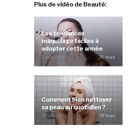
Plus de vidéo de Beauté:
Les tendances
maquillage faciles à
adopter cette année
3 août 2026
35 Vues
Comment bien nettoyer
sa peau au quotidien ?
26 juillet 2026
78 Vues