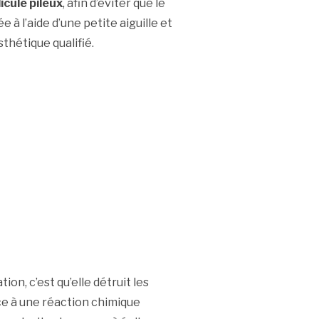
icule pileux
, afin d’éviter que le
 à l’aide d’une petite aiguille et
hétique qualifié.
on, c’est qu’elle détruit les
âce à une réaction chimique