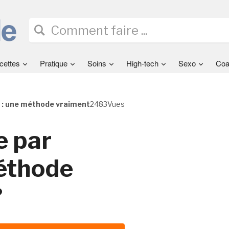
cettes
Pratique
Soins
High-tech
Sexo
Coa
se : une méthode vraiment
2483Vues
e par
méthode
?