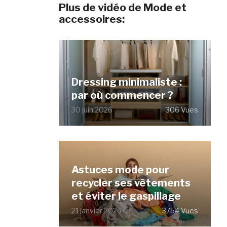
Plus de vidéo de Mode et
accessoires:
Dressing minimaliste :
par où commencer ?
30 juin 2026
306 Vues
Astuces mode pour
recycler ses vêtements
et éviter le gaspillage
21 janvier 2026
3754 Vues