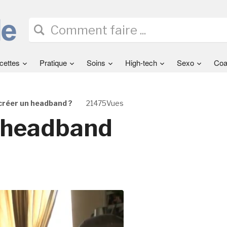
cettes
Pratique
Soins
High-tech
Sexo
Coa
réer un headband ?
21475Vues
 headband