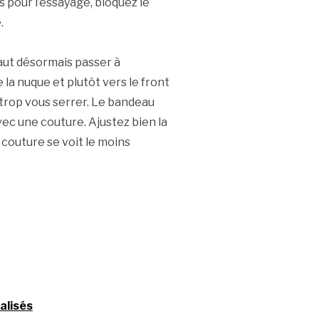
s pour l’essayage, bloquez le
.
faut désormais passer à
 la nuque et plutôt vers le front
 trop vous serrer. Le bandeau
avec une couture. Ajustez bien la
a couture se voit le moins
alisés