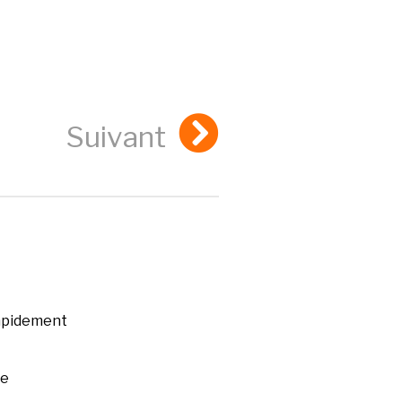
Suivant
rapidement
ée