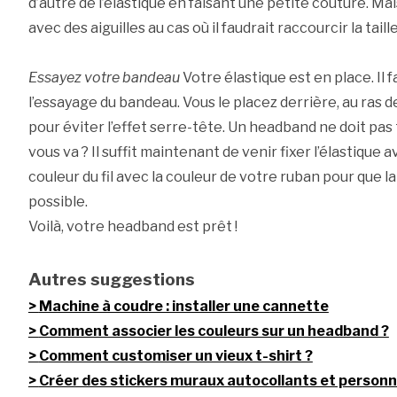
d’autre de l’élastique en faisant une petite couture. Mai
avec des aiguilles au cas où il faudrait raccourcir la taille
Essayez votre bandeau
Votre élastique est en place. Il 
l’essayage du bandeau. Vous le placez derrière, au ras de
pour éviter l’effet serre-tête. Un headband ne doit pas
vous va ? Il suffit maintenant de venir fixer l’élastique 
couleur du fil avec la couleur de votre ruban pour que l
possible.
Voilà, votre headband est prêt !
Autres suggestions
Machine à coudre : installer une cannette
Comment associer les couleurs sur un headband ?
Comment customiser un vieux t-shirt ?
Créer des stickers muraux autocollants et personn