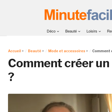
Déco
Beauté
Loisirs
Re
Accueil
>
Beauté
>
Mode et accessoires
>
Comment c
Comment créer un
?