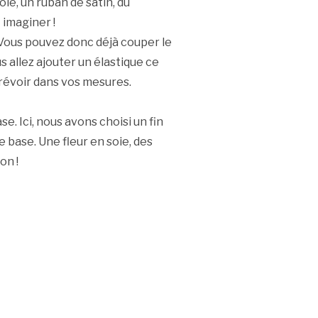
ie, un ruban de satin, du
 imaginer !
 Vous pouvez donc déjà couper le
s allez ajouter un élastique ce
 prévoir dans vos mesures.
se. Ici, nous avons choisi un fin
e base. Une fleur en soie, des
on !