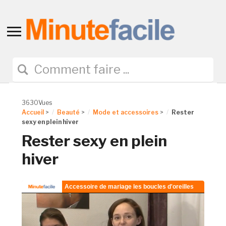
Toggle
sidebar
&
navigation
3630Vues
Accueil
>
Beauté
>
Mode et accessoires
>
Rester
sexy en plein hiver
Rester sexy en plein
hiver