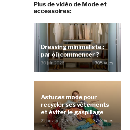
Plus de vidéo de Mode et
accessoires:
Dressing minimaliste :
par où commencer ?
30 juin 2026
305 Vues
Astuces mode pour
recycler ses vêtements
et éviter le gaspillage
21 janvier 2026
3753 Vues