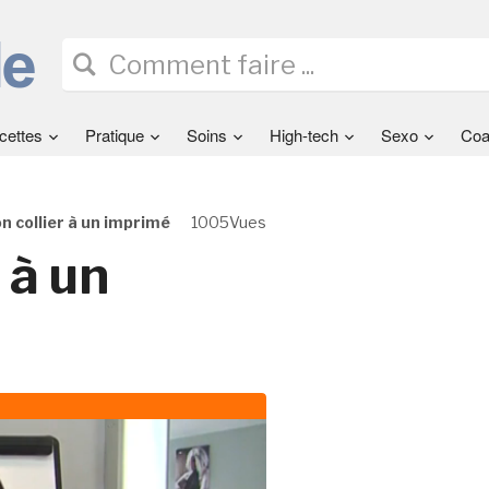
cettes
Pratique
Soins
High-tech
Sexo
Coa
n collier à un imprimé
1005Vues
 à un