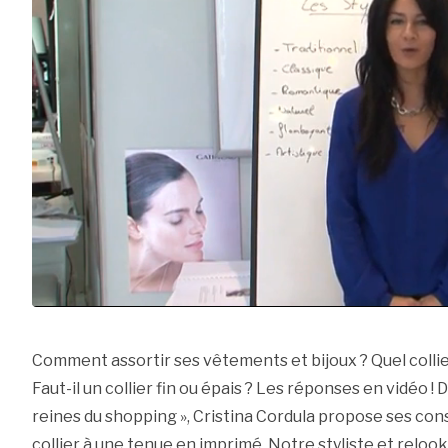
Comment assortir ses vêtements et bijoux ? Quel colli
Faut-il un collier fin ou épais ? Les réponses en vidéo 
reines du shopping », Cristina Cordula propose ses cons
collier à une tenue en imprimé. Notre styliste et relo