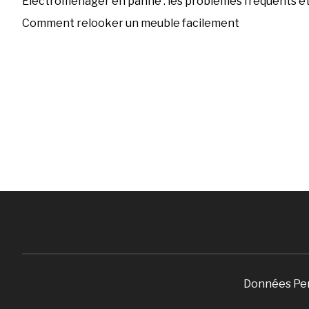
Électroménager en panne : les problèmes fréquents et 
Comment relooker un meuble facilement
Données Pe