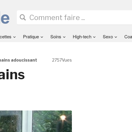
cettes
Pratique
Soins
High-tech
Sexo
Coa
 mains adoucissant
2757Vues
ains