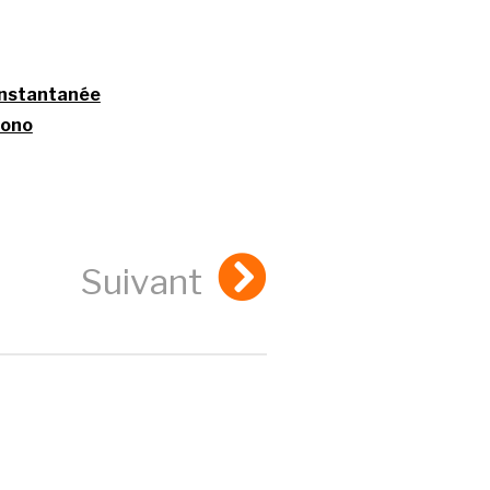
instantanée
rono
Suivant