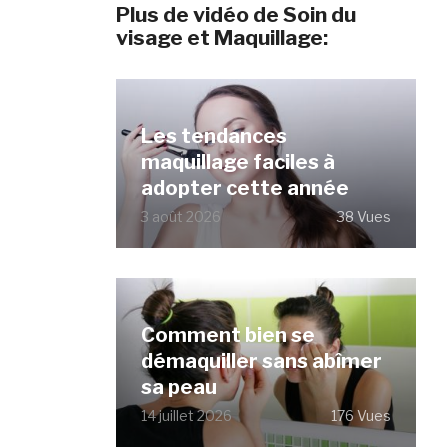
Plus de vidéo de Soin du
visage et Maquillage:
Les tendances
maquillage faciles à
adopter cette année
3 août 2026
38 Vues
Comment bien se
démaquiller sans abîmer
sa peau
14 juillet 2026
176 Vues