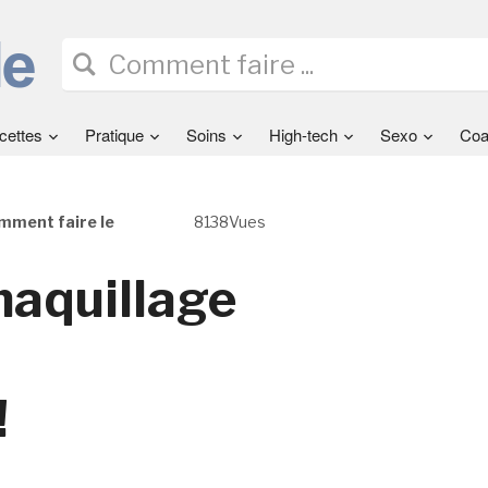
cettes
Pratique
Soins
High-tech
Sexo
Coa
mment faire le
8138Vues
maquillage
!